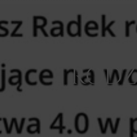
s
t
a
w
i
a
j
ą
c
a
n
a
p
i
e
r
w
s
z
y
m
m
i
e
j
s
c
u
e
k
o
l
o
g
i
c
z