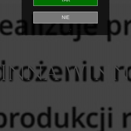
n
ą
u
p
r
a
w
ę
w
i
n
o
r
o
ś
l
i
w
z
g
o
d
z
i
e
z
n
a
t
u
r
ą
o
r
a
z
m
o
ż
l
i
w
i
e