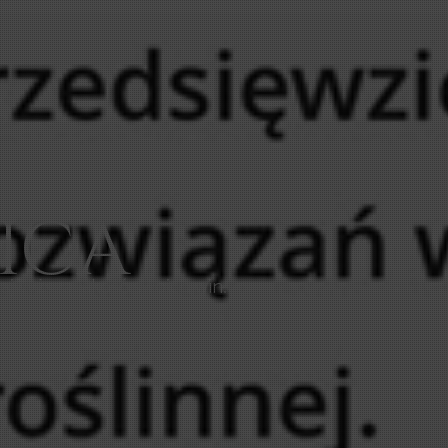
n
a
j
w
y
ż
s
z
ą
j
a
k
o
ś
ć
s
w
o
i
c
h
w
i
n
.